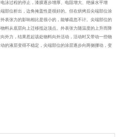
着电泳过程的停止，漆膜逐步增厚、电阻增大、绝缘水平增
尖端部位析出，边角掩盖性是很好的。但在烘烤后尖端部位涂
与外表张力的影响相比是很小的，能够疏忽不计。尖端部位的
部物料从底层向上迁移抵达顶点。外表张力随温度的上升而降
横向外力，结果惹起该处物料向外活动，活动时又带动一些物
活动的液层变得不稳定，尖端部位的涂层逐步向两侧挪动，变