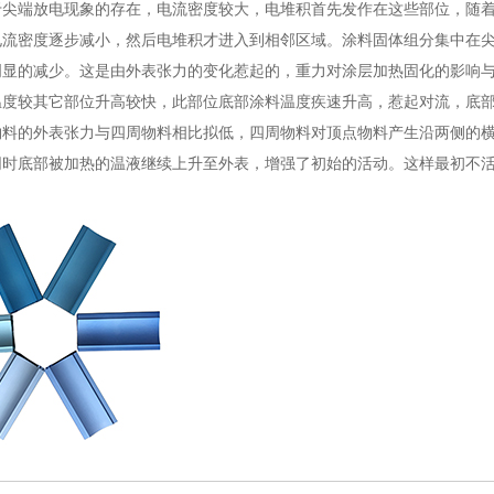
于尖端放电现象的存在，电流密度较大，电堆积首先发作在这些部位，随
电流密度逐步减小，然后电堆积才进入到相邻区域。涂料固体组分集中在
明显的减少。这是由外表张力的变化惹起的，重力对涂层加热固化的影响
温度较其它部位升高较快，此部位底部涂料温度疾速升高，惹起对流，底
物料的外表张力与四周物料相比拟低，四周物料对顶点物料产生沿两侧的
同时底部被加热的温液继续上升至外表，增强了初始的活动。这样最初不