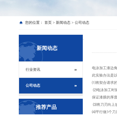
您的位置：
首页
>
新闻动态
>
公司动态
.
新闻动态
电泳加工漆边
行业资讯
此实验办法是
⑴将契合请求
公司动态
⑵电泳加工时
保证漆膜的厚
⑶将刀刃向上放入
推荐产品
⑷平行做3个刀