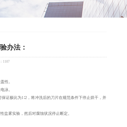
验办法：
：
1107
掩盖性。
止电泳。
保证极比为1∶2，将冲洗后的刀片在规范条件下停止烘干，并
68h中性盐雾实验，然后对腐蚀状况停止断定。