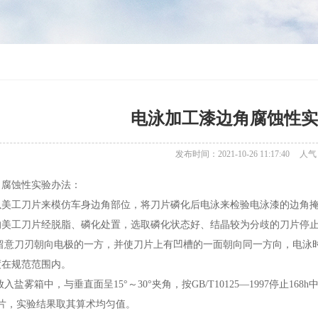
电泳加工漆边角腐蚀性实
发布时间：2021-10-26 11:17:40
人气
角腐蚀性实验办法：
以美工刀片来模仿车身边角部位，将刀片磷化后电泳来检验电泳漆的边角
的美工刀片经脱脂、磷化处置，选取磷化状态好、结晶较为分歧的刀片停
留意刀刃朝向电极的一方，并使刀片上有凹槽的一面朝向同一方向，电泳时
度在规范范围内。
盐雾箱中，与垂直面呈15°～30°夹角，按GB/T10125—1997停止1
片，实验结果取其算术均匀值。