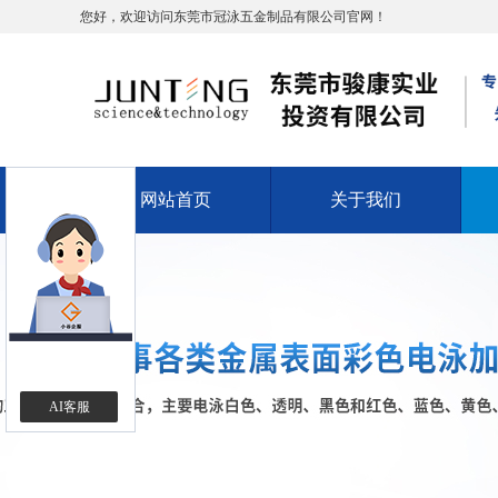
您好，欢迎访问东莞市冠泳五金制品有限公司官网！
网站首页
关于我们
AI客服