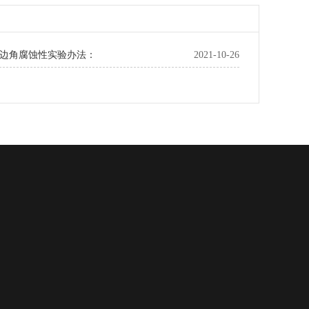
边角腐蚀性实验办法：
2021-10-26
新闻动态
在线留言
联系我们