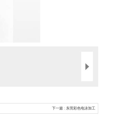
下一篇 : 东莞彩色电泳加工