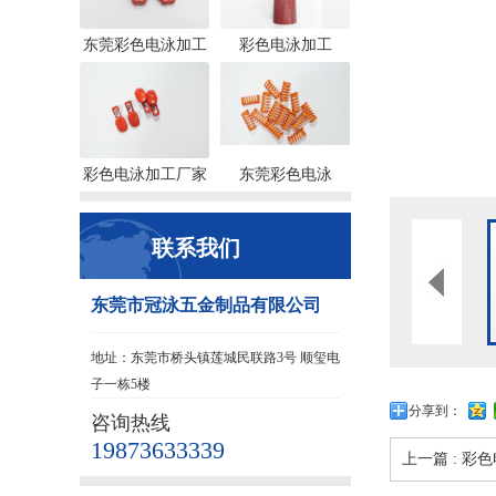
东莞彩色电泳加工
彩色电泳加工
彩色电泳加工厂家
东莞彩色电泳
联系我们
东莞市冠泳五金制品有限公司
地址：东莞市桥头镇莲城民联路3号 顺玺电
子一栋5楼
分享到：
咨询热线
19873633339
上一篇 : 彩