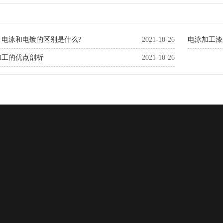
：电泳和电镀的区别是什么?
2021-10-26
电泳加工漆
加工的优点剖析
2021-10-26
关于我们
产品中心
生产车间