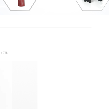
气：
788