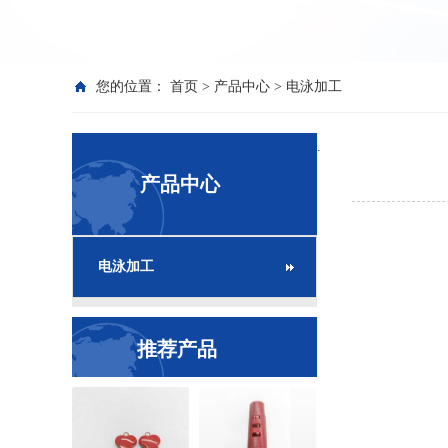
您的位置：
首页
>
产品中心
>
电泳加工
.
产品中心
电泳加工
推荐产品